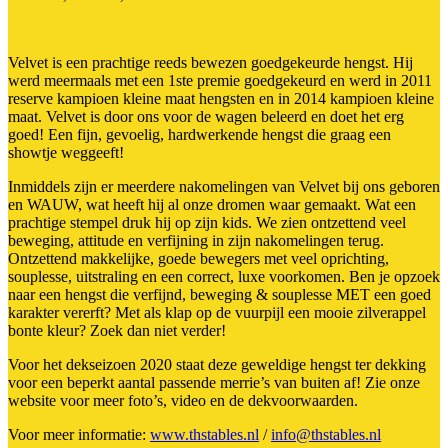
Velvet is een prachtige reeds bewezen goedgekeurde hengst. Hij
werd meermaals met een 1ste premie goedgekeurd en werd in 2011
reserve kampioen kleine maat hengsten en in 2014 kampioen kleine
maat. Velvet is door ons voor de wagen beleerd en doet het erg
goed! Een fijn, gevoelig, hardwerkende hengst die graag een
showtje weggeeft!
Inmiddels zijn er meerdere nakomelingen van Velvet bij ons geboren
en WAUW, wat heeft hij al onze dromen waar gemaakt. Wat een
prachtige stempel druk hij op zijn kids. We zien ontzettend veel
beweging, attitude en verfijning in zijn nakomelingen terug.
Ontzettend makkelijke, goede bewegers met veel oprichting,
souplesse, uitstraling en een correct, luxe voorkomen. Ben je opzoek
naar een hengst die verfijnd, beweging & souplesse MET een goed
karakter vererft? Met als klap op de vuurpijl een mooie zilverappel
bonte kleur? Zoek dan niet verder!
Voor het dekseizoen 2020 staat deze geweldige hengst ter dekking
voor een beperkt aantal passende merrie’s van buiten af! Zie onze
website voor meer foto’s, video en de dekvoorwaarden.
Voor meer informatie:
www.thstables.nl
/
info@thstables.nl