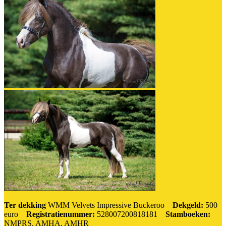
Ter dekking
WMM Velvets Impressive Buckeroo
Dekgeld:
500
euro
Registratienummer:
528007200818181
Stamboeken:
NMPRS, AMHA, AMHR